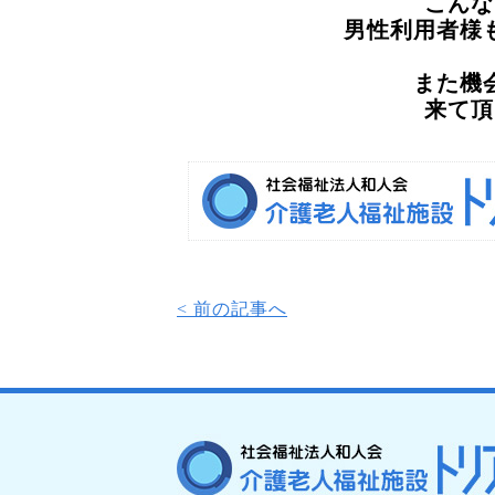
こんな
男性利用者様
また機
来て頂
< 前の記事へ