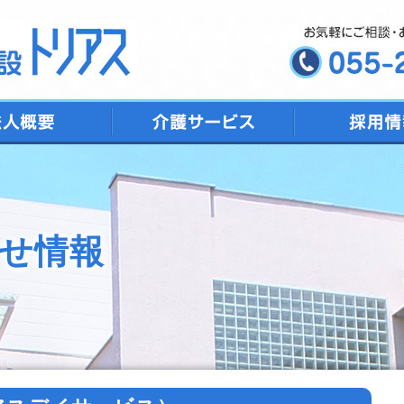
デイサービス
ショートステイ
特別養護老人ホーム
トリアス居宅介護支援
地域包括支援センター
せ情報