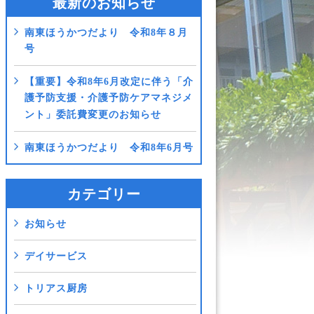
最新のお知らせ
南東ほうかつだより 令和8年８月
号
【重要】令和8年6月改定に伴う「介
護予防支援・介護予防ケアマネジメ
ント」委託費変更のお知らせ
南東ほうかつだより 令和8年6月号
カテゴリー
お知らせ
デイサービス
トリアス厨房