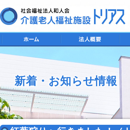
デ
シ
特
ト
地
新着・お知らせ情報