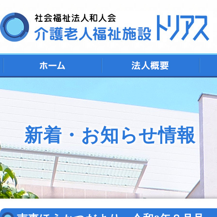
デ
シ
特
ト
地
新着・お知らせ情報