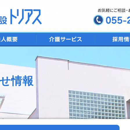
デイサービス
ショートステイ
特別養護老人ホーム
トリアス居宅介護支援
地域包括支援センター
せ情報