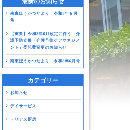
最新のお知らせ
南東ほうかつだより 令和8年８月
号
【重要】令和8年6月改定に伴う「介
護予防支援・介護予防ケアマネジメ
ント」委託費変更のお知らせ
南東ほうかつだより 令和8年6月号
カテゴリー
お知らせ
デイサービス
トリアス厨房