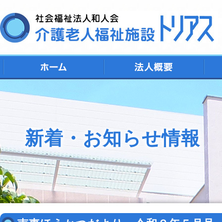
デ
シ
特
ト
地
新着・お知らせ情報