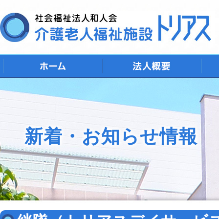
デ
シ
特
ト
地
新着・お知らせ情報