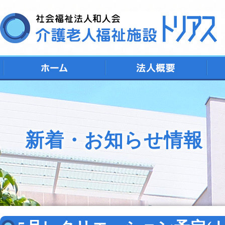
デ
シ
特
ト
地
新着・お知らせ情報