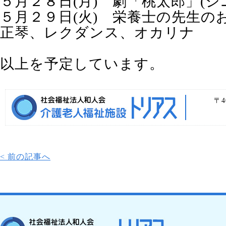
５月２８日(月) 劇「桃太郎」(シ
５月２９日(火) 栄養士の先生の
正琴、レクダンス、オカリナ
以上を予定しています。
〒4
< 前の記事へ