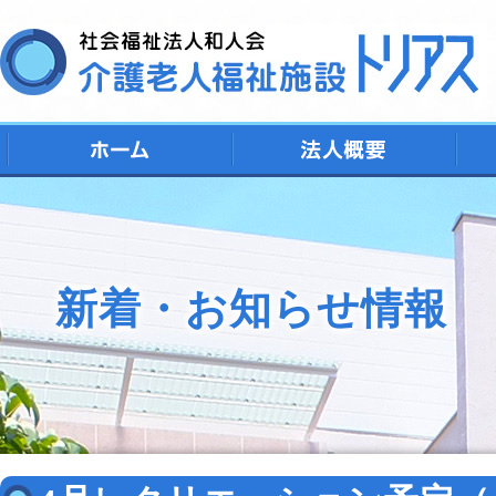
デ
シ
特
ト
地
新着・お知らせ情報