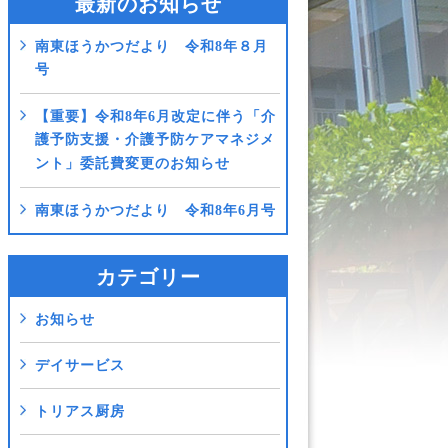
最新のお知らせ
南東ほうかつだより 令和8年８月
号
【重要】令和8年6月改定に伴う「介
護予防支援・介護予防ケアマネジメ
ント」委託費変更のお知らせ
南東ほうかつだより 令和8年6月号
カテゴリー
お知らせ
デイサービス
トリアス厨房