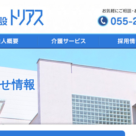
デイサービス
ショートステイ
特別養護老人ホーム
トリアス居宅介護支援
地域包括支援センター
せ情報