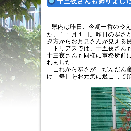
十三夜さんも飾りまし
県内は昨日、今期一番の冷
た。１１月１日。昨日の寒さ
夕方からお月見さんが見える
トリアスでは、十五夜さんも
十三夜さんも同様に事務所前
れました。
これから寒さが だんだん厳
け 毎日をお元気に過ごして