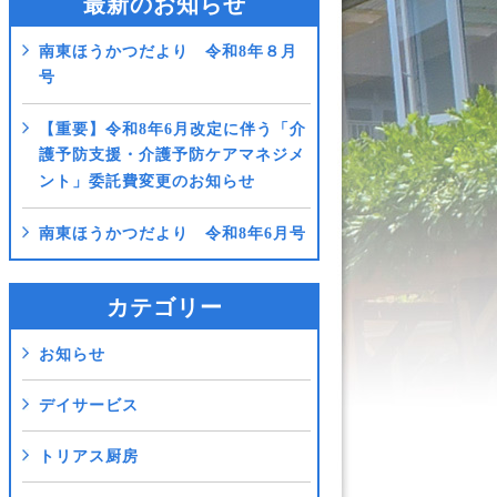
最新のお知らせ
南東ほうかつだより 令和8年８月
号
【重要】令和8年6月改定に伴う「介
護予防支援・介護予防ケアマネジメ
ント」委託費変更のお知らせ
南東ほうかつだより 令和8年6月号
カテゴリー
お知らせ
デイサービス
トリアス厨房