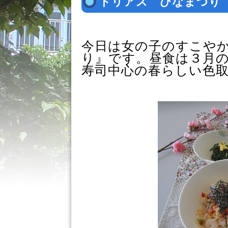
トリアス ひなまつ
今日は女の子のすこや
り』です。昼食は３月
寿司中心の春らしい色