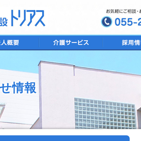
デイサービス
ショートステイ
特別養護老人ホーム
トリアス居宅介護支援
地域包括支援センター
せ情報