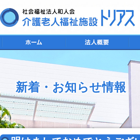
デ
シ
特
ト
地
新着・お知らせ情報