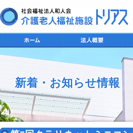
デ
シ
特
ト
地
新着・お知らせ情報