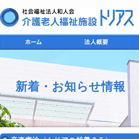
デ
シ
特
ト
地
新着・お知らせ情報