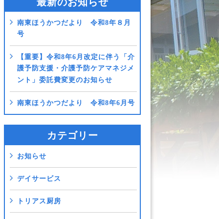
最新のお知らせ
南東ほうかつだより 令和8年８月
号
【重要】令和8年6月改定に伴う「介
護予防支援・介護予防ケアマネジメ
ント」委託費変更のお知らせ
南東ほうかつだより 令和8年6月号
カテゴリー
お知らせ
デイサービス
トリアス厨房