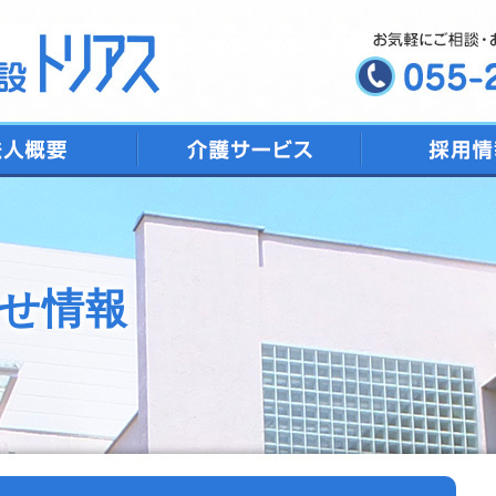
デイサービス
ショートステイ
特別養護老人ホーム
トリアス居宅介護支援
地域包括支援センター
せ情報