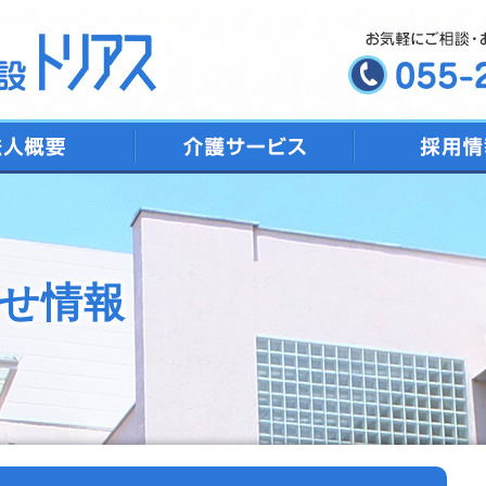
デイサービス
ショートステイ
特別養護老人ホーム
トリアス居宅介護支援
地域包括支援センター
せ情報