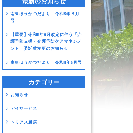
最新のお知らせ
南東ほうかつだより 令和8年８月
号
【重要】令和8年6月改定に伴う「介
護予防支援・介護予防ケアマネジメ
ント」委託費変更のお知らせ
南東ほうかつだより 令和8年6月号
カテゴリー
お知らせ
デイサービス
トリアス厨房