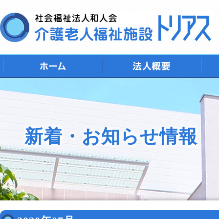
デ
シ
特
ト
地
新着・お知らせ情報