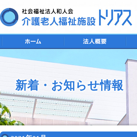
デ
シ
特
ト
地
新着・お知らせ情報